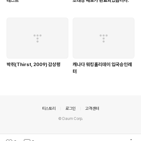
테스트
초대장 배포가 완료되었습니다.
박쥐(Thirst, 2009) 감상평
캐나다 워킹홀리데이 입국승인레
터
의안내
티스토리
로그인
고객센터
© Daum Corp.