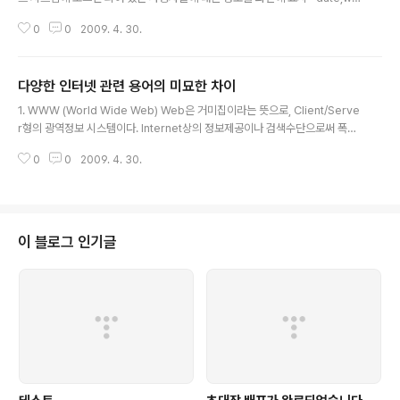
o;cat > sample.c : 한 줄에 두 개 이상의 명령어를 동시에 입력하고자 할 경
0
0
2009. 4. 30.
우 명령어와 명령어 사이를 ; 으로 구분한다 *cal 9 1995 : unix 시스템에 내장
되어있는 달력을 화면에 출력 *cat address.list : 파일의 내용을 화면에 출력
한다 *man date : 예약어나 명령어에 대한 온라인 매뉴얼 *ls: 현재 위치한 디
다양한 인터넷 관련 용어의 미묘한 차이
렉토리 아래에 있는 파일 및 서브디렉토리의 정보를 나열 - 옵션: -l: 파일의 모
글 내용
든 정보 출력 -c: 최근 변경한 시간 순서데로 출력 -d: 디렉토리 명만 출력 -F:
1. WWW (World Wide Web) Web은 거미집이라는 뜻으로, Client/Serve
파일의 특성을 출..
r형의 광역정보 시스템이다. Internet상의 정보제공이나 검색수단으로써 폭발
적으로 보급되고 있다. 정보를 검색하기 위한 소프트는 브라우져(Browser)를
0
0
2009. 4. 30.
사용하고, 한때 Netscape사의 “Netscape Navigator”가 유명했으나, 최
근엔 Microsoft사의 막강한 자본력으로 “Internet Explorer” 가 de facto
standard가 되었다. 2. Internet 전세계에 펴져있는 Computer Network
의 집합체. 현재는 약 40,000,000 개의 Computer가 접속 되어있다. UNIX
의 LAN을 상호 접속하는 형태로 형성 되어왔다. 현재는, 전화망 다음 가는 거대
이 블로그 인기글
한 ..