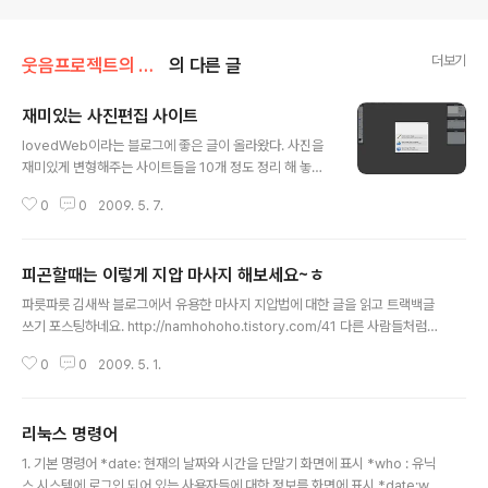
더보기
웃음프로젝트의 하루/경험과 노하우
의 다른 글
재미있는 사진편집 사이트
글 내용
lovedWeb이라는 블로그에 좋은 글이 올라왔다. 사진을
재미있게 변형해주는 사이트들을 10개 정도 정리 해 놓았
는데, 써보니 매우 유용하고 재미있어서 트랙백으로 글을
0
0
2009. 5. 7.
남긴다..ㅋ 이본 프스트도 링크에 가까우나, 이런 좋은 정보
를 잃어버릴 수가 없어서 이렇게 포스팅을 한다.ㅎ 포스팅
을 하면서 나도 유용한 이미지 편지 사이트를 올려보겠다.
피곤할때는 이렇게 지압 마사지 해보세요~ㅎ
포토샵처럼 생긴 인터페이스로 구성되어 있어 포토샵 같이
글 내용
이미지를 웹상에서 편집할 수 있는 사이트다. 포토샵 만큼
파릇파릇 김새싹 블로그에서 유용한 마사지 지압법에 대한 글을 읽고 트랙백글
이나 많은 기능을 가지지는 못했지만, 왠만한 것은 다 할 수
쓰기 포스팅하네요. http://namhohoho.tistory.com/41 다른 사람들처럼 C
있는 사이트이다.ㅋㅋ Pixlr - http://www.pixlr.com/e
opy&Paste하지는 않을게요. 좋은 자료인데, 저도 자주 보고 하려고 이렇게
ditor/
0
0
2009. 5. 1.
거의 링크용에 가까운 글을 쓰네요. 이 글에서는 몇가지 상황에 맞는 지압 법을
소개하고 있는데요. 소화기-하체가 자주 아플 때 다리와 허벅지가 차가울 때 손
발이 차가울 때 피곤할 때 감기증상이 있을 때 이렇게 5가지의 지압법이 있은
리눅스 명령어
데, 정말 좋은 거 같네요. 저도 여기에 덧붙여서 한가지 지압법을 알고 있는데,
글 내용
눈이 피로하고 아플때는 중지 손까락끝에 볼록하게 올라온 부분을 손톱과 같은
1. 기본 명령어 *date: 현재의 날짜와 시간을 단말기 화면에 표시 *who : 유닉
약간 삐쪽한 것을로 자극을 해주면 눈이 어느정도 편해진다고 해네요.ㅋㅋ
스 시스템에 로그인 되어 있는 사용자들에 대한 정보를 화면에 표시 *date;wh