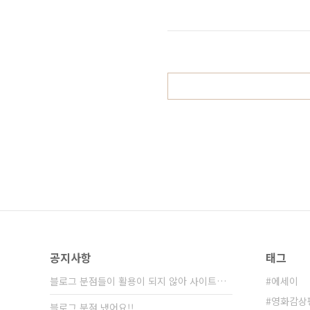
는 핑계아닌 핑계로 미투데이에 올렸
도 저의 일상이니 괜찮겠다 싶었는데
에 적히니.. 이 무슨 정원의 잡초같
글을 앞으로는 편집을 거..
공지사항
태그
블로그 분점들이 활용이 되지 않아 사이트가 통⋯
에세이
영화감상
블로그 분점 냈어요!!