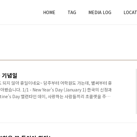
HOME
TAG
MEDIA LOG
LOCAT
과 기념일
도 되지 않아 휴일이네요~ 담주부터 어학원도 가는데, 별써부터 휴
다. 1/1 - New Year's Day (January 1) 한국의 신정과
entine's Day 밸런타인 데이, 사랑하는 사람들끼리 초콜렛을 주고
ay (March 17) 성패트릭 데이4/6 - Good Friday (Friday
주간(聖週間)(?) 중 금요일로서, 수난일(?)이라고도 하고 그리스도의 십
교나 천주교가 아니라 잘 모르는;)4/8 - Easter Sunday 부