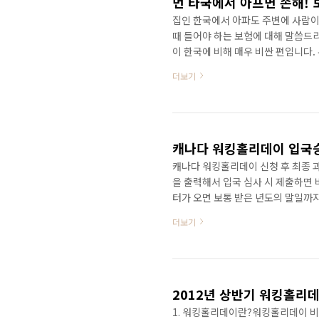
먼 타국에서 아프면 손해! 
집인 한국에서 아파도 주변에 사람이
때 들어야 하는 보험에 대해 말씀드
이 한국에 비해 매우 비싼 편입니다
국가에선 우린 타국의 외국인이기 때
더보기
캐나다의 브리티시 콜럼비아주는 6개
며, 서스캐추원주의 경우는 누구나 
별도의 보험이 꼭 필요한 것입니다!
을 여행할 때는 3개월 이하일 때 드..
캐나다 워킹홀리데이 입국
캐나다 워킹홀리데이 신청 후 최종 
을 출력해서 입국 심사 시 제출하면 
터가 오면 보통 받은 년도의 말일까
자신의 퍼밋 즉, 입국 시 적용되는 
더보기
적혀 있습니다. 이런 입국승인레터를
수 있는 기본적인 준비가 된 것입니다.
체)Date: March 13, 2012 UCI: ***
2012년 상반기 워킹홀리
1. 워킹홀리데이란?워킹홀리데이 비자(W