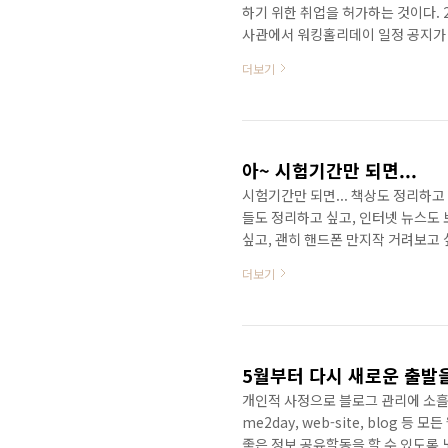
하기 위한 취업을 허가하는 것이다. 
사관에서 워킹홀리데이 일정 공지가 
기간이라 바쁘기도 하고 해서, 학교
더보기
사실 비용도 들고 저 혼자 준비하려 
및 발급 요령, 관련 정보 수집, 집 
알아보고 확인 해나야 한다는 겁니다.
아~ 시험기간만 되면...
시험기간만 되면... 책상도 정리하고
들도 정리하고 싶고, 인터넷 뉴스도 
싶고, 괜히 핸드폰 만지작 거려보고 
누워서 자고 싶고, 술도 한잔 하고 
더보기
게 더 하고 싶어지는지... 미스테리
생일일 뿐이고, 화요일은 시험이 3개
고, 놀고만 싶을 뿐이고, 걱정만 많
고..
5월부터 다시 새로운 출발
개인적 사정으로 블로그 관리에 소흘
me2day, web-site, blog
좋은 정보 공유할동을 할 수 있도록