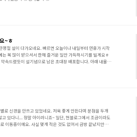
세요~ㅎ
큰명절 설이 다가오네요. 빠르면 오늘이나 내일부터 연휴가 시작
에는 복 많이 받으셔서 한해 즐거운 일만 가득하시기를 빌게요ㅎ
, 약속드렸듯이 설기념으로 남은 초대장 배포합니다. 아래 내욜 보
 보내드리겠습니다. 너무 많은 분들이 신청해주셔서 금방 초대장
있는거 전부 드렸는데.. 못받으신분들이 너무 많아 죄송합니다.
꼭 드릴수 있도록 할게요ㅎ 관심 감사하고 못 받으신분들께는 죄송
 티스토리 초대장 + 남은 초대장 수 : 07 티스토리 블로그는 초대에 의해서만
별로 신경을 안쓰고 있었네요. 저욱 좋게 만든다며 분점을 두개
않고 있다니... 정말 아이러니죠~ 일단, 현블로그에서 조금이라도
로 이동중이예요. 사실 몇개 적은 것도 없어서 금방 끝났지만요.
인 것들이 주를 이루게 될텐데요~ 정작 직접 쓰는 글보다는 바쁘다