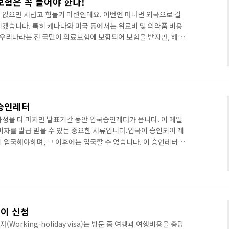
보험은 꼭 들어야 한다!
 없으면 서럽고 힘들기 마련인데요. 이번엔 머나먼 외국으로 갈
리겠습니다. 특히 캐나다와 미국 등에서는 위료비 및 의약품 비용
. 우리나라는 전 국민이 의료보험에 보함되어 보험을 받지만, 해당
문에 각 주에서 하는 보험을 가입할 없는 경우가 대부분입니다.
월 이상의 학생비자로 온 경우로 입국 후 3개월 후에만 가능하
가능하지만 모두 해당 주에서만 보험 적용됩니다.그래서 우리는
일반적으로 보험은 생명보험, 암보험, 상해보험 들이 있지만, 외국
승인레터
과정을 다 마치면 발표기간 동안 입국승인레터가 옵니다. 이 메일
비자를 발급 받을 수 있는 중요한 서류입니다.입국이 승인되어 레
지 입국해야하며, 그 이후에는 입국할 수 없습니다. 이 승인레터에
비자 타입과 워킹퍼밋 정보가 담겨 있으며, 입국에 관련한 안내가
 받으셨다면, 이제 언제든지 캐나다에 가서 일과 공부, 여행을 할
 제가 받은 입국 승인 레터의 전문(개인 정보는 "*"로 대
******* Application: ********** *** ..
데이 신청
orking-holiday visa)는 방문 중 여행과 여행비용을 충당