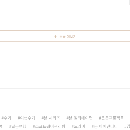
던 짤막한 글들이 모여 블로그를 도배하고 있네요;; 처음에는 이
... 거의 매일에 가까운 일주일에 네번이상 미투의 글들이 블로그
다는 생각이 들정도네요; 그래서 일단, 요 블로그에 올라오는 미투
목록 더보기
수기
여행수기
본 시리즈
본 얼티메이텀
웃음프로젝트
평
일본여행
소프트웨어관리병
드라마
본 아이덴티티