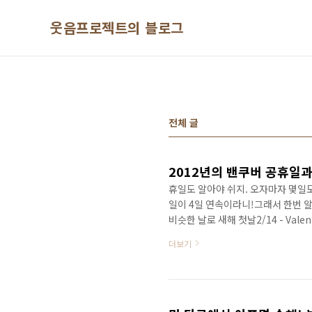
본문 바로가기
웃음프로젝트의 블로그
전체 글
2012년의 밴쿠버 공휴일
휴일도 알아야 쉬지. 오자마자 몇일
일이 4일 연속이라니!그래서 한번 알아봤습니
비슷한 날로 새해 첫날2/14 - Val
받는 날 3/17 - Saint Patrick's D
더보기
Before Easter Sunday) 성
자가 위에서의 죽음을 기념하는 날 (기독
활 주일4/9 - E..