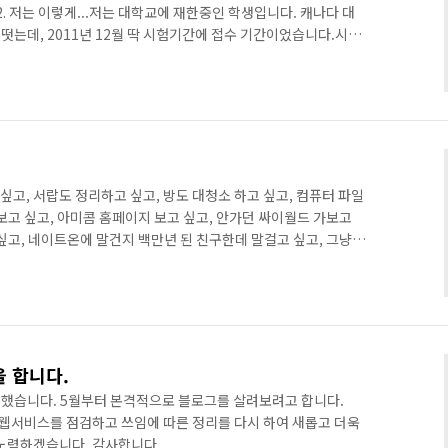
2. 저는 이렇게...저는 대학교에 재한중인 학생입니다. 캐나다 대
떳는데, 2011년 12월 딱 시험기간에 접수 기간이었습니다.시험
에 있는 유학원을 통해 정보를 얻기 위해 대행 계약을 맺어습니다.
했는데, 생각보다 만만치 않더군요. 온갖 서류 작성법, 서류 작성
마련, 접수 방법 등 많은 부분이 복잡하고 알지 못해 미리 많은 것을
 또한, 이런 대행사들은 현지와 연결되어 있어 빠른 정보 ..
 싶고, 서랍도 정리하고 싶고, 방도 대청소 하고 싶고, 컴퓨터 파일
보고 싶고, 아미콤 홈페이지 보고 싶고, 안가던 싸이월드 가보고
싶고, 네이트온에 말건지 백만년 된 친구한데 말걸고 싶고, 그냥
싶고, 어떻게 꼭 이렇게 1분 1초가 아쉬운 시험기간에만 유독 이런
야 미스테리!! 아~ 이번주 토요일부터 시험일 뿐이고, 토요일은 내
나 있을 뿐이고, 금요일까지 시험일 뿐이고, 공부 하기 싫을 뿐이
아질 뿐이고, 소스도 별로 못 건졌을 뿐이고, 공부도 안했을 뿐이
을 합니다.
했습니다. 5월부터 본격적으로 블로그를 살려보려고 합니다.
 등 모든 웹서비스를 점검하고 쓰임에 따른 정리를 다시 하여 새롭고 더욱
 노력하겠습니다. 감사합니다.