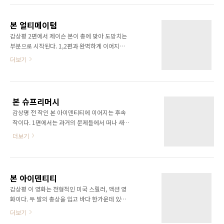
록홈즈를 읽은 적이 있었는데, 소설에서 주인공
다. 영화의 나이가 사실 필자 인 나 보다 더 많다.
은 탐정 홈즈와 의사 외트슨이 사건의 실마리를
그래서 나 보다 잘 아시는 분들이 많을 것으로 예
풀어간다. 역시 이 영화에서도 탐정과 의학생이
본 얼티메이텀
상된다. 하지만, 뭐 내 감상평이니.. 설마 누가 뭐
함께 사건을 풀어간다...
감상평 2편에서 제이슨 본이 총에 맞아 도망치는
라 하겠는가? 영화를 볼때는 정말 이렇게 환상적
부분으로 시작된다. 1,2편과 완벽하게 이어지는
인 컴퓨터 그래픽은 본적이 없을 정도로 SF의 대
이야기 구조로 1,2편과 마찬가지로 매우 탄탄한
더보기
표적 작품으로 기억한다. 내가 본때는 분명
시나리오의 영화이다. 나는 이렇게 개연성 없는
1990년대에 보았을텐데도 왠만한 영화 보다 실
일들을 이어가면 시리즈로 만든 영화들은 별로
감나게 느껴졌다. 미래에서 테미네이터를 개발
좋아하지 않지만, 본 시리즈 만큼은 편과 편이 세
한 본인을 살리기 위해 과거로 터미네이터를 보
로 나올 때마다 전 편과 톱니바퀴가 맞아 돌아가
내 자신을 구하도록 한는 내용인데, 정말 긴장의
본 슈프리머시
듯 완전하게 맞아 돌아가는 그런 영화는 좋다. 이
끈을 놓..
감상평 전 작인 본 아이덴티티에 이어지는 후속
번 3번째 편 역시 정말 재미있게 보았다. 본은 자
작이다. 1편에서는 과거의 문제들에서 떠나 새로
신을 킬러로 만든 사람들을 찾아 나서는 내용이
은 시작으로 끝을 맺는다. 2편인 본 영화에서는
전개된다. 결국, 자신이 이 일을 자청해서 했다는
더보기
1편의 끝점에서 시작되는데, 자신의 기억이 꿈을
것을 알게되고, 트레드스톤과 트레드스톤 이후
통해 끊어진 조각조각 머리 속에서 맴돌며 나타
새로운 프로그램인 블랙브라이언에 대해 숨겨온
나 괴로움 속에서 살아간다. 이 와중에 또 다시
비밀이 밝혀지는 것으로 끝을 맺는다. 그런데, 여
본을 죽이려고 킬러가 쫒아오고, 또 다른 곳에서
기서 마지막에 파멜라 랜디와 통화하는 모습은 ..
본 아이덴티티
는 CIA의 비리를 캐내려하면서 이야기가 전개된
감상평 이 영화는 전형적인 미국 스릴러, 액션 영
다. 안타갑게도, 시작부분에서 1편에 함께했던,
화이다. 두 발의 총상을 입고 바다 한가운데 있는
여자가 총에 맞아 죽어버리고 본 혼자서 일을 해
제이슨 본을 구하게 된다. 그러나 그는 자신이 누
더보기
결하려한다. 끝으로 가면서 본은 자신의 임무에
구인지 알지 못하고, 왜 바다에 쓰러져 있었는지
서 죽이게 된 사람들에 대해서 그들의 딸에서 이