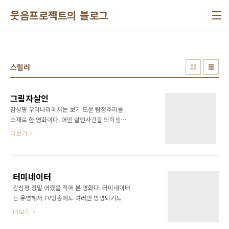
본문 바로가기
웃음프로젝트의 블로그
스릴러
그림자살인
감상평 우리나라에서는 보기 드문 탐정추리를
소재로 한 영화이다. 어떤 살인사건을 의학생과
흥신소 사장같은 탐정이 사건을 풀어가는 내용
더보기
이다. 이 영화를 영화관에서 보았는데, 보기 전까
지만 해도 같이 보았던 친구의 친구들이 재미없
다고 했던 영화였는데, 내가 본 이후 이 영화는
엄청난 인기에 상영된 영화이다. 내가 느끼기에
터미네이터
도 상당히 재미있는 영화였다. 추리소설을 좋아
감상평 정말 어렸을 적에 본 영화다. 터미네이터
하는 나로써는 처음부터 끌리는 영화였고, 조선
는 유명해서 TV방송에도 여러번 방영되기도 해
말기 일제 강점기가 될 무렵을 배경으로 하여 상
서 정말 많이 본 영화중에 하나다. 전에 터미네이
당히 흥미가 있었다. 딱 영화를 마친 후 느낌은
더보기
터 게임도 있었는데, 그 때는 정말 재미있었다.
한국판 셜록 홈즈를 본 듯한 느낌이었다. 전에 셜
이 영화의 스토리 그대로 게임이 전개되어졌었