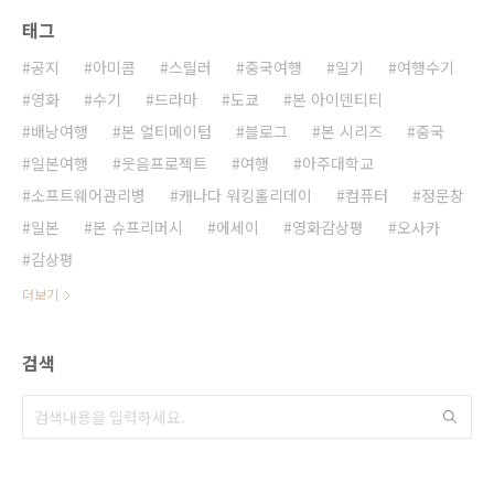
태그
공지
아미콤
스릴러
중국여행
일기
여행수기
영화
수기
드라마
도쿄
본 아이덴티티
배낭여행
본 얼티메이텀
블로그
본 시리즈
중국
일본여행
웃음프로젝트
여행
아주대학교
소프트웨어관리병
캐나다 워킹홀리데이
컴퓨터
정문창
일본
본 슈프리머시
에세이
영화감상평
오사카
감상평
더보기
검색