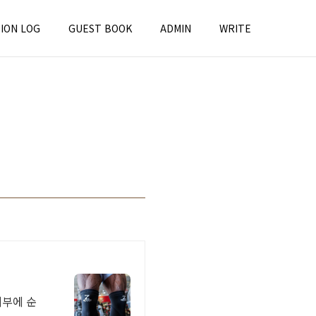
ION LOG
GUEST BOOK
ADMIN
WRITE
피부에 순