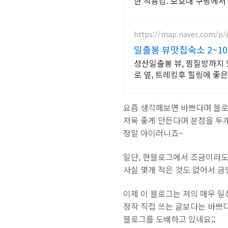
한 착용감. 보호대 쿠팡에서
https://map.naver.com/p/
일출봉 뷰맛집숙소 2~1
성산일출봉 뷰, 찜질방까지 
로 옆, 트레킹후 힐링에 좋은
요즘 생각해보면 바쁘다며 블로
저욱 좋게 만든다며 분점을 두개
정말 아이러니죠~
일단, 현블로그에서 조금이라도
사실 몇개 적은 것도 없어서 금
이제 이 블로그는 저의 매우 
정작 직접 쓰는 글보다는 바쁘
블로그를 도배하고 있네요;;