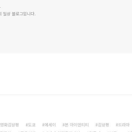
그
의 일상 블로그입니다.
영화감상평
도쿄
에세이
본 아이덴티티
감상평
드라마