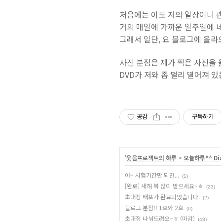
처음에는 이도 저의 일상이니 괜
거의 매일에 가까운 일주일에 
그래서 일단, 요 블로그에 올
사진 분점은 제가 찍은 사진을 
DVD가 저와 좀 멀리 떨어져 
공감
구독하기
'
웃음프로젝트의 하루
>
오늘하루^^ Di
아~ 시험기간만 되면...
(1)
[완료] 새해 복 많이 받으세요~ㅎ
(23)
초대장 배포가 완료되었습니다.
(2)
블로그 분점!! 1호와 2호
(0)
초대장 나눠드려요~ㅎ (마감)
(48)