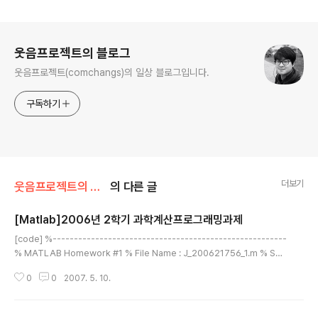
로그 정보
웃음프로젝트의 블로그
웃음프로젝트(comchangs)의 일상 블로그입니다.
구독하기
더보기
웃음프로젝트의 하루/경험과 노하우
의 다른 글
[Matlab]2006년 2학기 과학계산프로그래밍과제
글 내용
[code] %-------------------------------------------------------
% MATLAB Homework #1 % File Name : J_200621756_1.m % Sch
ool ID : 200621756 Jeong Mun-chang (정문창) % Date : 2006.09.1
0
0
2007. 5. 10.
9 last modified. %----------------------------------------------
--------- fprintf ('\n\n\nMATLAB Homework #1 / 200621756 / Je
ong Mun-chang (정문창)\n') fprintf ('======================