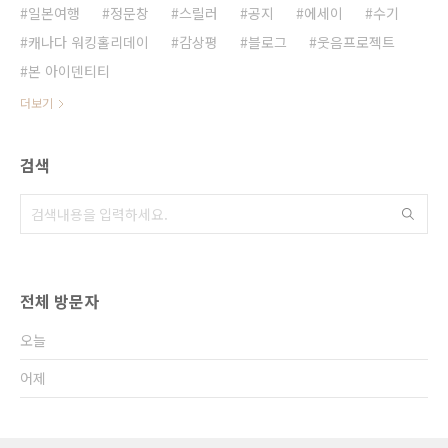
일본여행
정문창
스릴러
공지
에세이
수기
캐나다 워킹홀리데이
감상평
블로그
웃음프로젝트
본 아이덴티티
더보기
검색
전체 방문자
오늘
어제