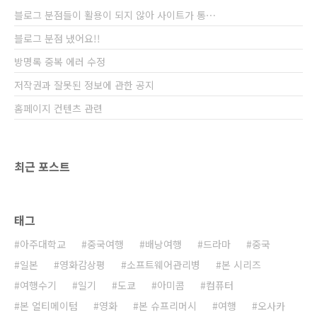
input-device=ttyb (ser..
블로그 분점들이 활용이 되지 않아 사이트가 통⋯
블로그 분점 냈어요!!
방명록 중복 에러 수정
저작권과 잘못된 정보에 관한 공지
홈페이지 컨텐츠 관련
최근 포스트
태그
아주대학교
중국여행
배낭여행
드라마
중국
일본
영화감상평
소프트웨어관리병
본 시리즈
여행수기
일기
도쿄
아미콤
컴퓨터
본 얼티메이텀
영화
본 슈프리머시
여행
오사카