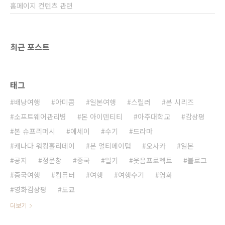
홈페이지 컨텐츠 관련
최근 포스트
태그
배낭여행
아미콤
일본여행
스릴러
본 시리즈
소프트웨어관리병
본 아이덴티티
아주대학교
감상평
본 슈프리머시
에세이
수기
드라마
캐나다 워킹홀리데이
본 얼티메이텀
오사카
일본
공지
정문창
중국
일기
웃음프로젝트
블로그
중국여행
컴퓨터
여행
여행수기
영화
영화감상평
도쿄
더보기