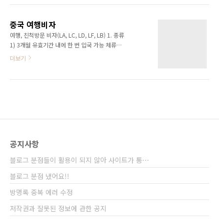
어 발음을 알아 놓길 바란다. 그것 귀찮다고 안하
0.05 0.84 0.64 3.57 2007-05-08 119.95
다 더 낭패본다. (제가 정말 니하오마 하나 알고
0.19 0.73 0.75 4.07 2007-05-07 119.76
다녔는데 다닐 때는 참 중국 사람들이 친절하고
중국 여행비자
0.62 0.92 0.76 2.55 2007-05-04 120.38
좋다..
여행, 친척방문 비자(LA, LC, LD, LF, LB) 1. 종류
0.09 0.72 0.47 3.17 2007-05-03 120.29
1) 3개월 유효기간 내에 한 번 입국 가능 체류기
0.46 0.98 0.56 3.69 2007-05-02 120.75
간 30일(LA), 60일(LC), 90일(LD), 180일(LF)
더보기
0.05 0.58 0.10 3.43 2007-04-30 120.80
2) 3개월 유효기간 내에 두 번 입국 가능 체류기
0.36 0.97 ..
간 각각30일(LB) 2. 적용 대상 1) 중국 관광객
혹은 기타 개인적인 용무로 중국에 입국하는 사
람 2) 중국에 있는 친척이 중국 공민일 경우 3)
중국주재 한국기업의 상주직원, 중국측의 초청
을 받아 중국에서 일하는 사람, 학생 등의 배우자
와 그 가족 3. 구비서류 1) 개인이 여행비자를 신
청할 때 a. 여권: 유효기간이 6개월 이상 남아있
공지사항
는 여권 b. 비자신청서1장 c. 여권사진 1장(비자
신청서에 부착) d.혹은원본 및 복사본 각1부(직
블로그 분점들이 활용이 되지 않아 사이트가 통⋯
계 가족 이외에는 대리신청 불가..
블로그 분점 냈어요!!
방명록 중복 에러 수정
저작권과 잘못된 정보에 관한 공지