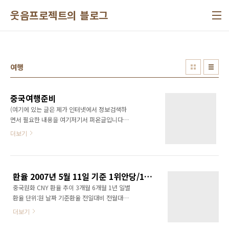
본문 바로가기
웃음프로젝트의 블로그
여행
중국여행준비
(여기에 있는 글은 제가 인터넷에서 정보검색하
면서 필요한 내용을 여기저기서 퍼온글입니다.
참고하세요.) 1. 중국어 모르고 여행 가능하냐
더보기
고? 가능이야 하다. 고생해서 그렇지 그건 영어
못하는 중국인 잘못이 아니다. 중국가면서 회화
책 한번 안본 그네들 잘못이지. 실제로 중국여행
내내, 난 중국인에게 무지 고마움을 느꼈다. 기념
환율 2007년 5월 11일 기준 1위안당/120.60원
품 하나 없이 간걸 후회하며. 우리나라 동전 남은
중국원화 CNY 환율 추이 3개월 6개월 1년 일별
것을 기뻐하며. 최소한 회화책 한번은 읽고 가길
환율 단위:원 날짜 기준환율 전일대비 전월대비
권한다. 외우라는 소리가 아니다. 책 구성이라도
전분기대비 전년대비 2007-05-11 120.60
파악해서 빨리 찾을 수 있도록 하라는 뜻이다. 그
더보기
0.36 0.07 0.04 3.72 2007-05-10 120.24
리고 그것도 싫으면 가고자 하는 지역명은 중국
0.24 0.65 0.40 4.08 2007-05-09 120.00