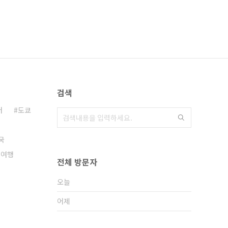
검색
터
도쿄
국
낭여행
전체 방문자
오늘
어제