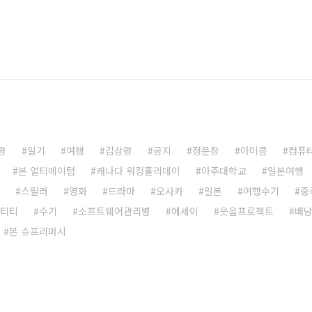
평
일기
여행
감상평
공지
정문창
아미콤
컴퓨
본 얼티메이텀
캐나다 워킹홀리데이
아주대학교
일본여행
스릴러
영화
드라마
오사카
일본
여행수기
중
덴티티
수기
소프트웨어관리병
에세이
웃음프로젝트
배
본 슈프리머시