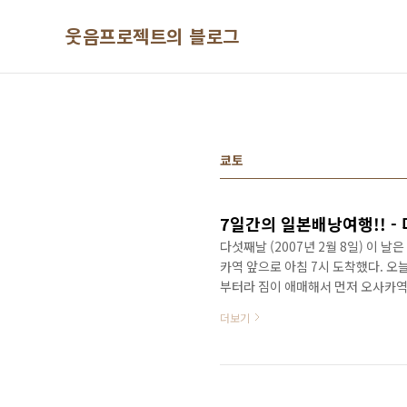
본문 바로가기
웃음프로젝트의 블로그
쿄토
7일간의 일본배낭여행!! - 
다섯째날 (2007년 2월 8일) 이
카역 앞으로 아침 7시 도착했다. 오
부터라 짐이 애매해서 먼저 오사카역
하다 간단히 오전에 시내 구경이나 
더보기
지 사람도 없고 매장도 준비가 덜 되
메다역으로 갔다. 한규 교토센을 타
JR교토센을 타면 다 빠르지만 가격
사 가서 별도 부담..