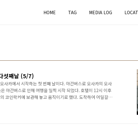
HOME
TAG
MEDIA LOG
LOCAT
다섯째날 (5/7)
 날은 오사카에서 시작하는 첫 번째 날이다. 야간버스로 오사카의 오사
늘은 야간버스로 인해 여행을 일찍 시작 되었다. 호텔이 12시 이후
의 코인락커에 보관해 놓고 움직이기로 했다. 도착하여 어딜갈까
해볼까하고 오사카 남부로 갔다. 그러나 너무 이른 아침이라 그런
어 볼만이 곳이 없어 보여 바로 여행지를 교토로 수정하여 한큐 우
고 한큐 우메다역에서 쿄토에 있는 가와라마치역으로 이동했다.
도 한큐 교토센에 비싸고 스룻토 간사이 스루 패스 3일권을 미리