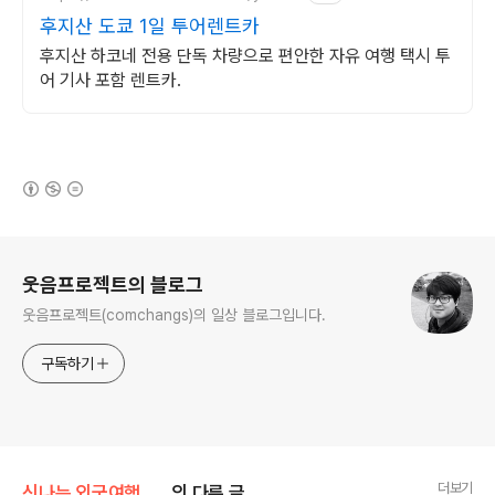
후지산 도쿄 1일 투어렌트카
후지산 하코네 전용 단독 차량으로 편안한 자유 여행 택시 투
어 기사 포함 렌트카.
(새창열림)
로그 정보
웃음프로젝트의 블로그
웃음프로젝트(comchangs)의 일상 블로그입니다.
구독하기
더보기
신나는 외국여행 =3/일본 2007.2
의 다른 글