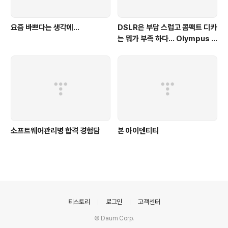
요즘 바쁘다는 생각에...
DSLR은 부담 스럽고 콤팩트 디카
는 뭐가 부족 하다... Olympus E
-P1면 될듯!!
소프트웨어관리병 합격 경험담
본 아이덴티티
의안내
티스토리
로그인
고객센터
© Daum Corp.