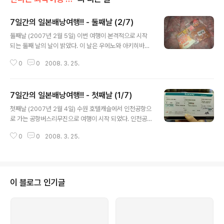
7일간의 일본배낭여행!! - 둘째날 (2/7)
글 내용
둘째날 (2007년 2월 5일) 이번 여행이 본격적으로 시작
되는 둘째 날의 날이 밝았다. 이 날은 우에노와 아키히바라,
고쿄, 마르노우치, 오다이바, 긴자를 돌아 다녔다. 처음 우
0
0
2008. 3. 25.
에노거리부터 오늘의 일정이 시작되었다. 거리를 돌아다니
면서 도시의 여러 풍경을 구경하였다. 이 사진은 우리 나라
우체통과 다르게 디자인이 상당히 세련되어 보이는 우체통
7일간의 일본배낭여행!! - 첫째날 (1/7)
이 있어 한번 찍어 보았다. 일본의 모든 골목에는 교차로나
글 내용
통행방향 등 정확하게 교통기호들이 표시되어 먼 거리에서
첫째날 (2007년 2월 4일) 수원 호텔캐슬에서 인천공항으
도 쉽게 알아볼 수 있었다. 도쿄역 주변은 매우 번화한 거리
로 가는 공항버스리무진으로 여행이 시작 되었다. 인천공
였다. 많은 백화점과 면세점 '빠징코샾?'(슬롯머신) 음식점
항에 도착하여 출국 수속을 마치고 라운지에서 비행기 탑
등 유흥가이기도 하지만, 매우 깨끗하고 정리가 잘된듯 한
0
0
2008. 3. 25.
승시간을 기다리다가 너무 심심해서 노트북으로 드라마를
느낌을 받았다. 우리나라의 한국철도공사(Korail)가 운영
보며 기다렸다. 드디어 호텔에 도착했다. 나리타공항에서
하는 전철 국철과 ..
내려 전철을 타고 도쿄 시내로와 아사쿠사에 위치한 스카
이코트호텔을 찾기 위해 고등학생시절에 잠깐 배운 일본어
와 죽어라해도 않되는 영어, 역시 만국 공통어인 바디랭귀
이 블로그 인기글
지를 이용하여 겨우 찾았다. 깜짝 놀란 건 길을 뭍기 위해
만난 일본인 중 한국어를 할 줄 아는 일본인이 있었다는 것
이다. 여행 첫날 부터 한류를 느낄 수 있었다. 첫날이어서
이 날에는 인천에서 도쿄에 도착해서 미리 예약해 놓은 호