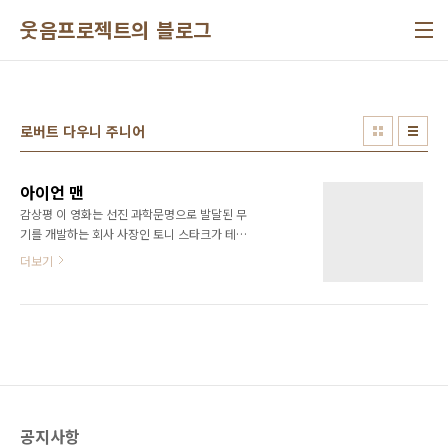
본문 바로가기
웃음프로젝트의 블로그
로버트 다우니 주니어
아이언 맨
감상평 이 영화는 선진 과학문명으로 발달된 무
기를 개발하는 회사 사장인 토니 스타크가 테러
를 당해 테러범들에게서 탈출하면서 자신이 개
더보기
발한 무기가 범죄에 이용되는 것을 보고 낙담을
해 회사의 무기 개발을 그마두겠다고 하는데, 테
러범들에게 무기를 팔아온 동업자가 자신의 이
익을 위해 토니 스타크를 죽이려한다. 토니 스타
크는 천재적인 머리로 하이테크 수트를 개발해
테러범들에게 탈 출하는데, 동업자가 이 슈트를
손에 넣어 무기를 만들려 한다. 여기의 원동력인
토니스타크의 생명줄이기도한 원자로 에너지원
공지사항
을 빼았지만, 비서의 도움으로 가까스로 살아나