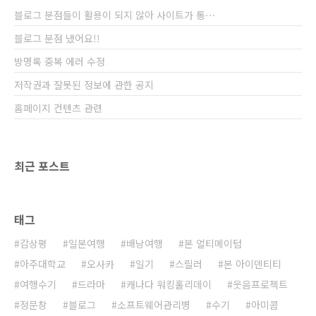
자신의 하이테크 수트로 사람들을 위협하는 자
블로그 분점들이 활용이 되지 않아 사이트가 통⋯
신의 무기들과 동업자에 맞서 싸우는 내용의 전
형적인 미국 SF영화이다. 이 영화는 특별한 감동
블로그 분점 냈어요!!
이 있는 영화는 아니다. 그러나 현..
방명록 중복 에러 수정
저작권과 잘못된 정보에 관한 공지
홈페이지 컨텐츠 관련
최근 포스트
태그
감상평
일본여행
배낭여행
본 얼티메이텀
아주대학교
오사카
일기
스릴러
본 아이덴티티
여행수기
드라마
캐나다 워킹홀리데이
웃음프로젝트
정문창
블로그
소프트웨어관리병
수기
아미콤