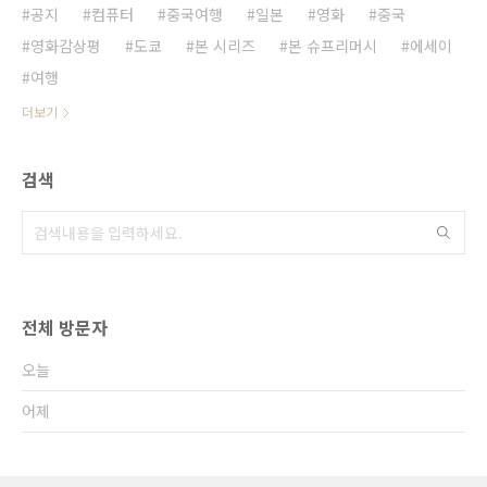
공지
컴퓨터
중국여행
일본
영화
중국
영화감상평
도쿄
본 시리즈
본 슈프리머시
에세이
여행
더보기
검색
전체 방문자
오늘
어제