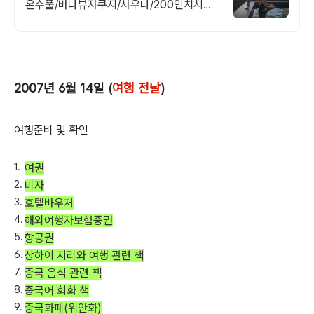
온수풀/바다뷰자쿠지/사우나/200인치시네
마 200평 잔디정원, 소파에서 바다뷰, 에메
랄드 감성 수영장, 핀란드 사우나, 불멍
2007년 6월 14일 (
여행 전날
)
여행준비 및 확인
여권
비자
호텔바우처
해외여행자보험중권
항공권
상하이 지리와 여행 관련 책
중국 음식 관련 책
중국어 회화 책
중국화폐(위안화)