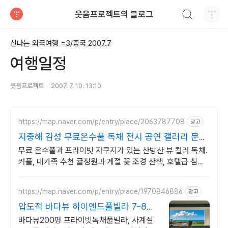
검색하기
웃음프로젝트의 블로그
티스토리
신나는 외국여행 =3/중국 2007.7
여행일정
웃음프로젝트
2007. 7. 10. 13:10
https://map.naver.com/p/entry/place/2063787708
광고
지중해 감성 무료온수풀 독채 전시 공연 갤러리 문화
공간
무료 온수풀과 프라이빗 자쿠지가 있는 산방산 뷰 컬러 독채.
커플, 대가족 추천 귤정원과 계절 꽃 조경 산책, 호텔급 침구
로 푹 쉬는 제주 감성 빌리지 독채.
https://map.naver.com/p/entry/place/1970846886
광고
압도적 바다뷰 하이엔드풀빌라 7-8월
한정 수영장 포함
바다뷰200평 프라이빗독채풀빌라, 사계절