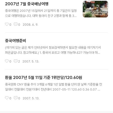
2007년 7월 중국배낭여행
글 내용
중국여행은 2007년 15일에서 21일까지 총 7일간의 일정
으로 여행하였습니다. 대학 동아리 친구 2명과 함께 총 3
명이 여행하였습니다. 이번 여행은 상하이와 상하이 근교
0
0
2008. 6. 9.
를 둘러보는 것입니다. 여행일정의 1~2개월 전부터 호텔
과 비행기 티켓을 확인하여 예약하고 여행에 필요한 비자
와 여권 등 여행준비로 여행은 시작되었습니다. 전 기존에
중국여행준비
여권이 있었지만, 친구들이 준비되지않아 출입국사무소에
글 내용
가 여권을 발급하고 빠른 비자 발급을 위해 여행사를 통해
(여기에 있는 글은 제가 인터넷에서 정보검색하면서 필요한 내용을 여기저기서
발급받았습니다. 제 기억으로는 각각 11만원정도의 비용이
퍼온글입니다. 참고하세요.) 1. 중국어 모르고 여행 가능하냐고? 가능이야 하다.
들었던 것 같습니다. 비자를 발급받는 동안 여행지에 대한
고생해서 그렇지 그건 영어 못하는 중국인 잘못이 아니다. 중국가면서 회화책
자료를 검색하였습니다. 상하이에서 유명한 음식점, 관광
0
2
2007. 5. 13.
한번 안본 그네들 잘못이지. 실제로 중국여행내내, 난 중국인에게 무지 고마움
지 그리고 문화에 대해 알아 보면서 중국에 대해 몰랐던 점
을 느꼈다. 기념품 하나 없이 간걸 후회하며. 우리나라 동전 남은 것을 기뻐하며.
은 천천히 익혀갔습니다. 중국에는 음식 ..
최소한 회화책 한번은 읽고 가길 권한다. 외우라는 소리가 아니다. 책 구성이라
환율 2007년 5월 11일 기준 1위안당/120.60원
도 파악해서 빨리 찾을 수 있도록 하라는 뜻이다. 그리고 그것도 싫으면 가고자
글 내용
하는 지역명은 중국어 발음을 알아 놓길 바란다. 그것 귀찮다고 안하다 더 낭패
중국원화 CNY 환율 추이 3개월 6개월 1년 일별 환율 단위:원 날짜 기준환율 전
본다. (제가 정말 니하오마 하나 알고 다녔는데 다닐 때는 참 중국 사람들이 친절
일대비 전월대비 전분기대비 전년대비 2007-05-11 120.60 0.36 0.07 0.
하고 좋다..
04 3.72 2007-05-10 120.24 0.24 0.65 0.40 4.08 2007-05-09 12
0
0
2007. 5. 13.
0.00 0.05 0.84 0.64 3.57 2007-05-08 119.95 0.19 0.73 0.75 4.07
2007-05-07 119.76 0.62 0.92 0.76 2.55 2007-05-04 120.38 0.0
9 0.72 0.47 3.17 2007-05-03 120.29 0.46 0.98 0.56 3.69 2007-