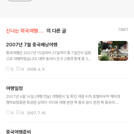
더보기
신나는 외국여행 =3/중국 2007.7
의 다른 글
2007년 7월 중국배낭여행
글 내용
중국여행은 2007년 15일에서 21일까지 총 7일간의 일정
으로 여행하였습니다. 대학 동아리 친구 2명과 함께 총 3
명이 여행하였습니다. 이번 여행은 상하이와 상하이 근교
0
0
2008. 6. 9.
를 둘러보는 것입니다. 여행일정의 1~2개월 전부터 호텔
과 비행기 티켓을 확인하여 예약하고 여행에 필요한 비자
와 여권 등 여행준비로 여행은 시작되었습니다. 전 기존에
여행일정
여권이 있었지만, 친구들이 준비되지않아 출입국사무소에
글 내용
가 여권을 발급하고 빠른 비자 발급을 위해 여행사를 통해
2007년 6월 14일 (여행 전날) 여행준비 및 확인 여권 비자 호텔바우처 해외여
발급받았습니다. 제 기억으로는 각각 11만원정도의 비용이
행자보험중권 항공권 상하이 지리와 여행 관련 책 중국 음식 관련 책 중국어 회
들었던 것 같습니다. 비자를 발급받는 동안 여행지에 대한
화 책 중국화폐(위안화) 상비약 겉옷 속옷 세면도구 ( 칫솔, 치약, 비누, 샴푸, 수
자료를 검색하였습니다. 상하이에서 유명한 음식점, 관광
0
0
2007. 7. 10.
건 ) 카메라 2007년 6월 15일 (인천, 출국, 상하이) 05:00 출발 05:30 호텔
지 그리고 문화에 대해 알아 보면서 중국에 대해 몰랐던 점
캐슬 - 공항리무진(인천공항행/12,000원) 06:50 출국수속 및 검사 08:55 출
은 천천히 익혀갔습니다. 중국에는 음식 ..
국 - 중국 상하이(푸동)행 / 한국시간 08:30 풍동공항 도착 / 중국시간 09:00
중국여행준비
입국수속 및 수화물 수취 09:30 푸둥으로 이동 Area3 P.130 푸둥 12:30 상