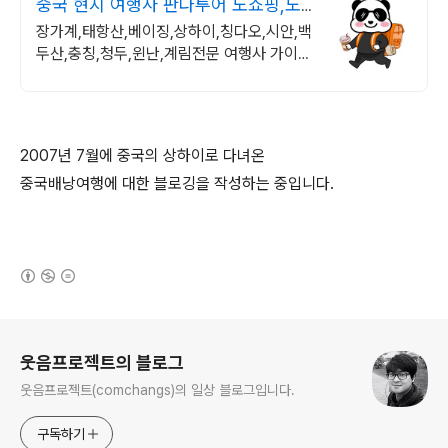
중국 현지 여행사 판다투어 노쇼핑,노
옵션,노팁
장가계,태항산,베이징,상하이,칭다오,시안,백
두산,충칭,청두,윈난,계림전문 여행사 가이드
불친절시 여행비용 전액 환불,기후에 맞게 출
발 날짜 조율
2007년 7월에 중국의 상하이로 다녀온
중국배낭여행에 대한 블로깅을 작성하는 중입니다.
(새창열림)
로그 정보
웃음프로젝트의 블로그
웃음프로젝트(comchangs)의 일상 블로그입니다.
구독하기