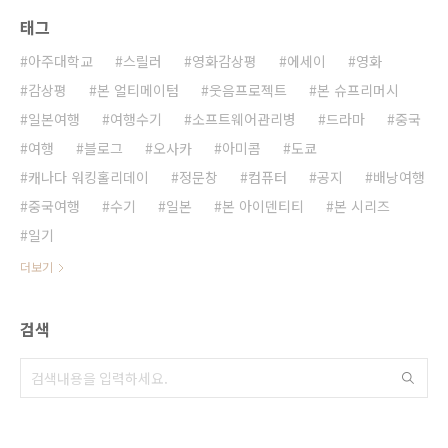
태그
아주대학교
스릴러
영화감상평
에세이
영화
감상평
본 얼티메이텀
웃음프로젝트
본 슈프리머시
일본여행
여행수기
소프트웨어관리병
드라마
중국
여행
블로그
오사카
아미콤
도쿄
캐나다 워킹홀리데이
정문창
컴퓨터
공지
배낭여행
중국여행
수기
일본
본 아이덴티티
본 시리즈
일기
더보기
검색