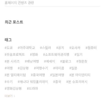
홈페이지 컨텐츠 관련
최근 포스트
태그
도쿄
아주대학교
스릴러
공지
오사카
컴퓨터
웃음프로젝트
영화
소프트웨어관리병
일기
본 시리즈
배낭여행
에세이
블로그
정문창
여행
감상평
여행수기
아미콤
일본
본 얼티메이텀
중국여행
일본여행
본 아이덴티티
수기
캐나다 워킹홀리데이
중국
본 슈프리머시
영화감상평
드라마
더보기