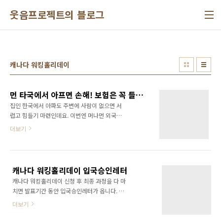
본문 바로가기
웃음프로젝트의 블로그
캐나다 워킹홀리데이
먼 타국에서 아프면 손해! 보험은 꼭 들어야 한다!
집인 한국에서 아파도 주변에 사람이 없으면 서
럽고 힘들기 마련인데요. 이번엔 머나먼 외국으
로 갈때 들어야 하는 보험에 대해 말씀드리겠습
더보기
니다. 특히 캐나다와 미국 등에서는 위료비 및 의
약품 비용이 한국에 비해 매우 비싼 편입니다. 우
리나라는 전 국민이 의료보험에 보함되어 보험
을 받지만, 해당 국가에선 우린 타국의 외국인이
캐나다 워킹홀리데이 입국승인레터
기 때문에 각 주에서 하는 보험을 가입할 없는 경
캐나다 워킹홀리데이 신청 후 최종 과정을 다 마
우가 대부분입니다. 캐나다의 브리티시 콜럼비
치면 발표기간 동안 입국승인레터가 옵니다. 이
아주는 6개월 이상의 학생비자로 온 경우로 입국
메일을 출력해서 입국 심사 시 제출하면 비자를
후 3개월 후에만 가능하며, 서스캐추원주의 경우
더보기
발급 받을 수 있는 중요한 서류입니다.입국이 승
는 누구나 가능하지만 모두 해당 주에서만 보험
인되어 레터가 오면 보통 받은 년도의 말일까지