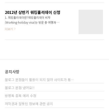
적용됩니다.그래서 우리는 별도의 보험이 꼭 필
입국해야하며, 그 이후에는 입국할 수 없습니다.
요한 것입니다!일반적으로 보험은 생명보험, 암
이 승인레터에 자신의 퍼밋 즉, 입국 시 적용되는
보험, 상해보험 들이 있지만, 외국을 여행할 때는
2012년 상반기 워킹홀리데이 신청
비자 타입과 워킹퍼밋 정보가 담겨 있으며, 입국
3개월 이하일 때 드..
1. 워킹홀리데이란?워킹홀리데이 비자
에 관련한 안내가 적혀 있습니다. 이런 입국승인
(Working-holiday visa)는 방문 중 여행과 여
레터를 받으셨다면, 이제 언제든지 캐나다에 가
행비용을 충당하기 위한 취업을 허가하는 것이
더보기
서 일과 공부, 여행을 할 수 있는 기본적인 준비
다. 2. 저는 이렇게...저는 대학교에 재한중인 학
가 된 것입니다. 제가 받은 입국 승인 레터의 전
생입니다. 캐나다 대사관에서 워킹홀리데이 일
문(개인 정보는 "*"로 대체)Date: March 13,
정 공지가 떳는데, 2011년 12월 딱 시험기간에
2012 UCI: ********** Application:
접수 기간이었습니다.시험기간이라 바쁘기도 하
********** *** ..
고 해서, 학교에 있는 유학원을 통해 정보를 얻기
위해 대행 계약을 맺어습니다. 사실 비용도 들고
저 혼자 준비하려 했는데, 생각보다 만만치 않더
군요. 온갖 서류 작성법, 서류 작성 및 발급 요령,
공지사항
관련 정보 수집, 집 마련, 접수 방법 등 많은 부분
이 복잡하고 알지 못해 미리 많은 것을 알아보고
블로그 분점들이 활용이 되지 않아 사이트가 통⋯
확인 해나야 한다는 겁니다. 또한, 이런 대행사들
은 현지와 연결되어 있어 빠른 정보 ..
블로그 분점 냈어요!!
방명록 중복 에러 수정
저작권과 잘못된 정보에 관한 공지