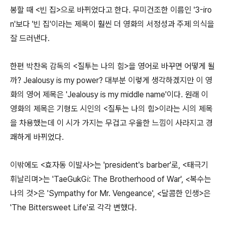
봉할 때 <빈 집>으로 바뀌었다고 한다. 무미건조한 이름인 '3-iro
n'보다 '빈 집'이라는 제목이 훨씬 더 영화의 서정성과 주제 의식을
잘 드러낸다.
한편 박찬옥 감독의 <질투는 나의 힘>을 영어로 바꾸면 어떻게 될
까? Jealousy is my power? 대부분 이렇게 생각하겠지만 이 영
화의 영어 제목은 'Jealousy is my middle name'이다. 원래 이
영화의 제목은 기형도 시인의 <질투는 나의 힘>이라는 시의 제목
을 차용했는데 이 시가 가지는 무겁고 우울한 느낌이 사라지고 경
쾌하게 바뀌었다.
이밖에도 <효자동 이발사>는 'president's barber'로, <태극기
휘날리며>는 'TaeGukGi: The Brotherhood of War', <복수는
나의 것>은 'Sympathy for Mr. Vengeance', <달콤한 인생>은
'The Bittersweet Life'로 각각 변했다.