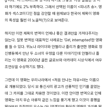
g'이다. ‘더 스위티스트 씽’이라 하기도 그렇고 ‘가장 달콤한 것’이
라 하기에도 2% 부족하다. 그래서 선택된 이름이 <피너츠 송>. 영
화가 섹스코미디인 점을 감안할 때 원제보다 한국어 제목이 영화
의 특성을 훨씬 더 노골적(?)으로 보여준다.
하지만 이런 제목의 번역이 언제나 좋은 결과만을 가져다주지는
않는다. 잘못 번역된 대표적인 사례로는 'Girl, interrupted'란 영화
를 들 수 있다. 위노나 라이더와 안젤리나 졸리가 출연한 영화로 정
신병동에서 만난 두 소녀의 우정을 다룬 이야기인데 안젤리나 졸
리는 이 영화로 2000년 골든 글로브와 아카데미 시상식에서 여우
조연상을 수상하기도 했다.
그런데 이 영화는 우리나라에서 <처음 만나는 자유>라는 이름으
로 개봉되었다. 당시 모 통신사의 광고가 선풍적인 인기를 끌었는
데 그 카피를 그대로 차용한 것이었다. 이런 안이한 번역으로 인해
영화는 마치 무슨 아류작 같은 느낌을 풍기게 했고 이것이 흥행을
떨어뜨린 직접적인 요소는 아니었겠지만 확실히 영화의 가치를 떨