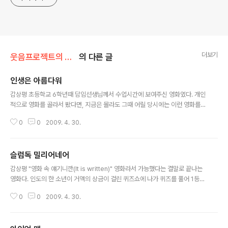
더보기
웃음프로젝트의 하루/영화를 보면서
의 다른 글
인생은 아름다워
글 내용
감상평 초등학교 6학년때 담임선생님께서 수업시간에 보여주신 영화였다. 개인
적으로 영화를 골라서 봤다면, 지금은 몰라도 그때 어릴 당시에는 이런 영화를
고를 생각조차 하지 않았을 것같은 제목이지만, 시험이 끝나고 봄학기 시즌에
0
0
2009. 4. 30.
담임선생님께서 수업시간에 보여주셔서 보게됐는데, 나에게는 상당한 감동이
밀려왔던 영화다. 서로 사랑하게 된 두 남녀가사랑이을 지키기 위해 떠나서 살
다 자식까지 낳아 살고 있는데, 독일의 유테인 말살정책에 의해 남편과 아들이
슬럼독 밀리어네어
수용소를 끌려가는 것을 자진해서 따라가 고초를 격의면서도 서로의 사랑을 주
글 내용
며 가족애와 부모의 자식 사랑에 대해 다시금 생각해 볼 수 있겠끔 했던영화다.
감상평 "영화 속 얘기니깐(It is written)" 영화라서 가능했다는 결말로 끝나는
자신은 죽음을 눈앞에 두고 끌려가면서도 아들에게 거짓으로 게임이라고 하면
영화다. 인도의 한 소년이 거액의 상금이 걸린 퀴즈쇼에 나가 퀴즈를 풀어 1등
서 자식을 위해 끝까지 씩씩하게 걸어가는..
상금을 타게 되는 과정에서 경찰 수사 등을 통해 그 소년의 인생이 이야기되는
0
0
2009. 4. 30.
전개로 이루어진 영화다. 소년의 어릴적 고통과 아픔들 속에서도 긍정적이고 밝
게 살아가면서 자신의 어릴시절의 사랑을 찾아 간다. 솔직히 처음 티져와 홍보
당시 떠들썩 하다시피 할 정도로 많이 들어서 감동적일 것이라는 기대를 가지고