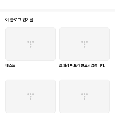
게 살아가면서 자신의 어릴시절의 사랑을 찾아 간다. 솔직히 처음 티져와 홍보
당시 떠들썩 하다시피 할 정도로 많이 들어서 감동적일 것이라는 기대를 가지고
봤다. 인도를 배경으로 한 영화라사 문화적으로 잘 알지 못하는 것이 있었지만,
어느정도 이해하면서 볼수 있었다. 영화를 보는 내내 힘이 없어 계속되는 멸시
이 블로그 인기글
와 의심들 속에서도 해내는 모습이 이상적이었다. 개봉연도2009 장르멜로/애
정/로맨스..
테스트
초대장 배포가 완료되었습니다.