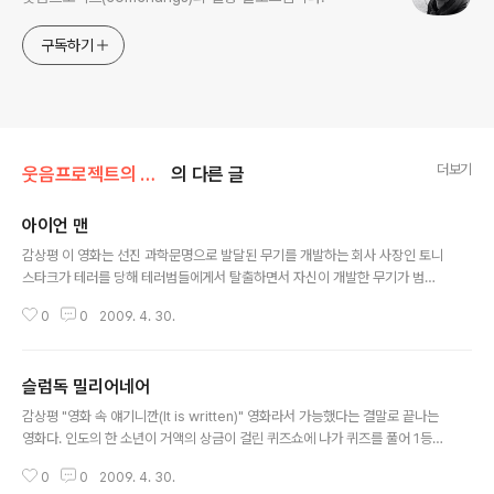
구독하기
더보기
웃음프로젝트의 하루/영화를 보면서
의 다른 글
아이언 맨
글 내용
감상평 이 영화는 선진 과학문명으로 발달된 무기를 개발하는 회사 사장인 토니
스타크가 테러를 당해 테러범들에게서 탈출하면서 자신이 개발한 무기가 범죄
에 이용되는 것을 보고 낙담을 해 회사의 무기 개발을 그마두겠다고 하는데, 테
0
0
2009. 4. 30.
러범들에게 무기를 팔아온 동업자가 자신의 이익을 위해 토니 스타크를 죽이려
한다. 토니 스타크는 천재적인 머리로 하이테크 수트를 개발해 테러범들에게 탈
출하는데, 동업자가 이 슈트를 손에 넣어 무기를 만들려 한다. 여기의 원동력인
슬럼독 밀리어네어
토니스타크의 생명줄이기도한 원자로 에너지원을 빼았지만, 비서의 도움으로
글 내용
가까스로 살아나 자신의 하이테크 수트로 사람들을 위협하는 자신의 무기들과
감상평 "영화 속 얘기니깐(It is written)" 영화라서 가능했다는 결말로 끝나는
동업자에 맞서 싸우는 내용의 전형적인 미국 SF영화이다. 이 영화는 특별한 감
영화다. 인도의 한 소년이 거액의 상금이 걸린 퀴즈쇼에 나가 퀴즈를 풀어 1등
동이 있는 영화는 아니다. 그러나 현..
상금을 타게 되는 과정에서 경찰 수사 등을 통해 그 소년의 인생이 이야기되는
0
0
2009. 4. 30.
전개로 이루어진 영화다. 소년의 어릴적 고통과 아픔들 속에서도 긍정적이고 밝