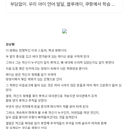
부담없이. 우리 아이 언어 발달, 블루레이, 쿠팡에서 학습 콘
텐츠를 시작하세요.
감상평
이 영화는 전형적인 미국 스릴러, 액션 영화이다.
두 발의 총상을 입고 바다 한가운데 있는 제이슨 본을 구하게 된다.
그러나 그는 자신이 누구인지 알지 못하고, 왜 바다에 쓰러져 있었는지도 알지 못한다.
치료 도중 찾은 단서라고는 엉덩이 속에서 나온 계좌번호 뿐이다.
제이슨 본은 자신의 정체를 알기 위하여
엉덩이에서 찾은 계좌가 있는 은행으로 간다.
그 계좌인 비밀금고에 들어 있는 것은 여러 나라의 많은 돈들과 여러 개의 신분증이 들어 있
었다.
결국, 자신의 정체를 찾지 못하고 대사관으로 가보지만 대사관에서 조차
환영 받지 못하고 추적을 당한다.
우연히 만난 여자에게 돈을 준다며 파리까지 차를 얻어 타게 된다.
그러나, 계속해서 파해쳐 볼 수록 자신이 누구인지, 어떤일을 하던 것인지,
알수 없을 뿐더러 위험이 빠져들어간다는 것을 알게된다.
결말은 자신을 제대로 알지 못한채 추격자들의 추격을 피해 숨어서 여자와 함께
잘 살게되는 것으로 결말이 난다.