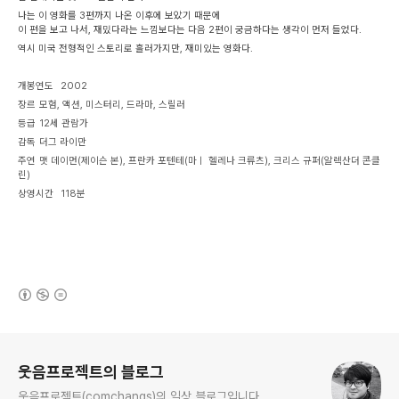
나는 이 영화를 3편까지 나온 이후에 보았기 때문에
이 편을 보고 나서, 재밌다라는 느낌보다는 다음 2편이 궁금하다는 생각이 먼저 들었다.
역시 미국 전형적인 스토리로 흘러가지만, 재미있는 영화다.
개봉연도
2002
장르
모험, 액션, 미스터리, 드라마, 스릴러
등급
12세 관람가
감독
더그 라이만
주연
맷 데이먼(제이슨 본), 프란카 포텐테(마ㅣ 헬레나 크류츠), 크리스 규퍼(알렉산더 콘클
린)
상영시간
118분
(새창열림)
로그 정보
웃음프로젝트의 블로그
웃음프로젝트(comchangs)의 일상 블로그입니다.